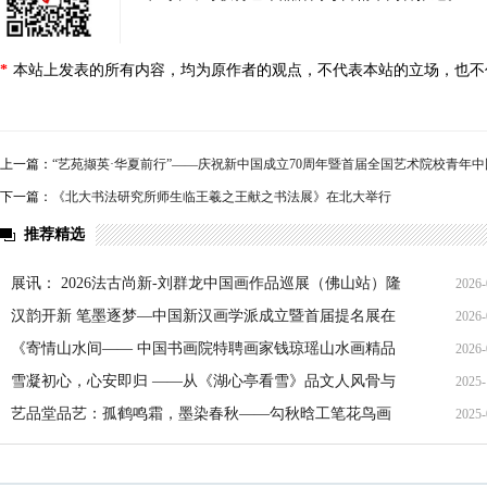
*
本站上发表的所有内容，均为原作者的观点，不代表本站的立场，也不
上一篇：
“艺苑撷英·华夏前行”——庆祝新中国成立70周年暨首届全国艺术院校青年
下一篇：
《北大书法研究所师生临王羲之王献之书法展》在北大举行
推荐精选
展讯： 2026法古尚新-刘群龙中国画作品巡展（佛山站）隆
2026-
重开幕
汉韵开新 笔墨逐梦—中国新汉画学派成立暨首届提名展在
2026-
京隆重启幕
《寄情山水间—— 中国书画院特聘画家钱琼瑶山水画精品
2026-
展》欢迎合作
雪凝初心，心安即归 ——从《湖心亭看雪》品文人风骨与
2025-
生命通透
艺品堂品艺：孤鹤鸣霜，墨染春秋——勾秋晗工笔花鸟画
2025-
的虚静美学与生命哲思