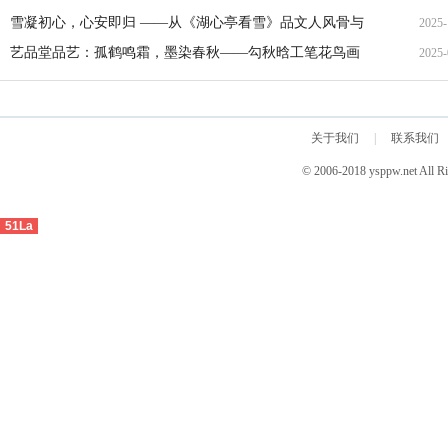
展》欢迎合作
雪凝初心，心安即归 ——从《湖心亭看雪》品文人风骨与
2025-
生命通透
艺品堂品艺：孤鹤鸣霜，墨染春秋——勾秋晗工笔花鸟画
2025-
的虚静美学与生命哲思
关于我们
|
联系我们
© 2006-2018 ysppw.net 
51La