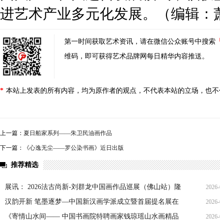
进艺术产业多元化发展。（编辑：
第一时间获取艺术资讯，请在微信公众账号中搜索
维码，即可获得艺术品牌网每日精华内容推送。
*
本站上发表的所有内容，均为原作者的观点，不代表本站的立场，也不
上一篇：
夏日船家系列——朱卫民油画作品
下一篇：
《心逸无尘——罗公染书画》近日出版
推荐精选
展讯： 2026法古尚新-刘群龙中国画作品巡展（佛山站）隆
2026-
重开幕
汉韵开新 笔墨逐梦—中国新汉画学派成立暨首届提名展在
2026-
京隆重启幕
《寄情山水间—— 中国书画院特聘画家钱琼瑶山水画精品
2026-