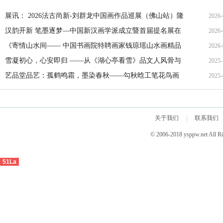
展讯： 2026法古尚新-刘群龙中国画作品巡展（佛山站）隆
2026-
重开幕
汉韵开新 笔墨逐梦—中国新汉画学派成立暨首届提名展在
2026-
京隆重启幕
《寄情山水间—— 中国书画院特聘画家钱琼瑶山水画精品
2026-
展》欢迎合作
雪凝初心，心安即归 ——从《湖心亭看雪》品文人风骨与
2025-
生命通透
艺品堂品艺：孤鹤鸣霜，墨染春秋——勾秋晗工笔花鸟画
2025-
的虚静美学与生命哲思
关于我们
|
联系我们
© 2006-2018 ysppw.net 
51La