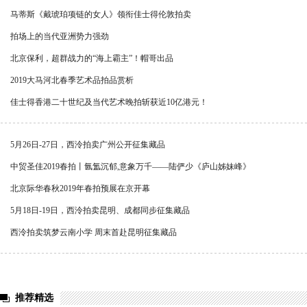
马蒂斯《戴琥珀项链的女人》领衔佳士得伦敦拍卖
拍场上的当代亚洲势力强劲
北京保利，超群战力的“海上霸主”！帽哥出品
2019大马河北春季艺术品拍品赏析
佳士得香港二十世纪及当代艺术晚拍斩获近10亿港元！
5月26日-27日，西泠拍卖广州公开征集藏品
中贸圣佳2019春拍丨氤氲沉郁,意象万千——陆俨少《庐山姊妹峰》
北京际华春秋2019年春拍预展在京开幕
5月18日-19日，西泠拍卖昆明、成都同步征集藏品
西泠拍卖筑梦云南小学 周末首赴昆明征集藏品
推荐精选