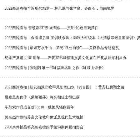
2022西泠春拍?|?近现代精赏一 林风眠与张学良、齐白石：自由境界
2022西泠春拍 雪颈霜羽?澹游清池——赏明·沁色玉鹅摆件
2022西泠春拍丨金匮泽后世 宝训映余晖：御制大红绫本《大清穆宗毅皇帝圣训》
2022西泠春拍 | 踏遍万水千山，又见“良公自珍”——关良作品专题精赏
纪念严复逝世101周年——严复家书暨福建乡贤文化展在严复故居顺利举办
2022西泠春拍 | 张瑞图 唯一书咏福州名胜之作《咏鼓山诗册》
2022西泠春拍 | 新安画派郑旼罕见细笔山水《钓台图》 ：黄宾虹脱颖之路
夏塞里奥仿作《蒙娜丽莎》将亮相佳士得巴黎
毕加索作品成交价Top10：独领风骚数百年
莫奈杰作领衔苏富比伦敦印象派及现代艺术晚拍
2700余件拍品将亮相嘉德四季第54期仲夏拍卖会