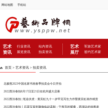
网站地图
手机站
艺术
艺术
行业资讯
站内资讯
军旅艺术家
资讯
展厅
展览资讯
拍卖资讯
签约艺术家
首页
>
艺术资讯
>
拍卖资讯
北极熊2023中国名家书画春季拍卖会今日开拍
2022西泠春拍8月17日至21日在杭州盛大启幕
2022西泠春拍 | 笔追伏虎：黄宾虹九十一岁罕见写生力作暨黄宾虹画作精赏
2022西泠春拍丨石渠宝笈乾隆御临赵孟頫：宁寿宫的鸳鸯，西湖边的徐阁老