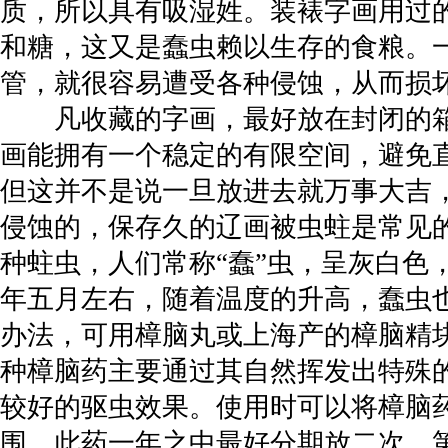
质，所以具有吸湿姓。装裱字画用过
和糖，这又是蠢虫赖以生存的食粮。
管，就很容易遭受各种侵蚀，从而损
凡收藏的字画，最好放在封闭的箱
画能拥有一个稳定的有限空间，避免
但这并不是说一旦放进去就万事大吉
侵蚀的，保存久的辽画被虫蛀是常见
种蛀虫，人们常称“蠢”虫，呈灰白色
年五月左右，随着温度的升高，蠢虫
办法，可用樟脑丸或上海产的樟脑精
种樟脑药主要通过其自然挥发出特殊
较好的驱虫效果。使用时可以将樟脑
围。此药一年之中最好分期放二次，第