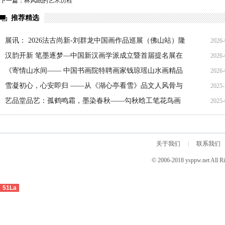
下一篇：
林风眠的艺术历程
推荐精选
展讯： 2026法古尚新-刘群龙中国画作品巡展（佛山站）隆
2026-
重开幕
汉韵开新 笔墨逐梦—中国新汉画学派成立暨首届提名展在
2026-
京隆重启幕
《寄情山水间—— 中国书画院特聘画家钱琼瑶山水画精品
2026-
展》欢迎合作
雪凝初心，心安即归 ——从《湖心亭看雪》品文人风骨与
2025-
生命通透
艺品堂品艺：孤鹤鸣霜，墨染春秋——勾秋晗工笔花鸟画
2025-
的虚静美学与生命哲思
关于我们
|
联系我们
© 2006-2018 ysppw.net 
51La