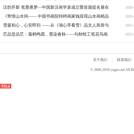
重开幕
汉韵开新 笔墨逐梦—中国新汉画学派成立暨首届提名展在
2026-
京隆重启幕
《寄情山水间—— 中国书画院特聘画家钱琼瑶山水画精品
2026-
展》欢迎合作
雪凝初心，心安即归 ——从《湖心亭看雪》品文人风骨与
2025-
生命通透
艺品堂品艺：孤鹤鸣霜，墨染春秋——勾秋晗工笔花鸟画
2025-
的虚静美学与生命哲思
关于我们
|
联系我们
© 2006-2018 ysppw.net 
51La